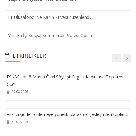
Geleceğin Sektörlerinde Kadın,Genç ve Engelli İstihdamı
Çalıştayı
III. Ulusal Spor ve Kadın Zirvesi düzenlendi.
09.05.2024
Yılın En İyi Sosyal Sorumluluk Projesi Ödülü
Kadına Yönelik Şiddetle Mücadele Koordinasyon Kurulu
Toplantısı
Kongre Dönem Başkanlığını Medipol Üniversitesi'yle
12.01.2024
ETKINLIKLER
paylaştığımız Sağlık 4.0 Çalıştayı'nın kitabı yayınlandı.
ESKAR’dan 8 Mart’a Özel Söyleşi: Engelli Kadınların Toplumsal
ESKAR, Dijital İşletme Zirvesi Düzenledi.
Gücü
07.08.2026
ESKAR 25 Kasım Kadına Yönelik Şiddetle Mücadele İzleme
Komitesi Toplantısı'na Katıldı.
Aile içi şiddeti önlemeye yönelik olarak gerçekleştirilen toplantı
ESKAR 25 Kasım Kadına Yönelik Şiddetle Mücadele Günü
30.01.2025
Etkinliği