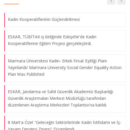
Aile içi şiddeti önlemeye yönelik olarak gerçekleştirilen toplantı
ESKAR, 8 Mart Dünya Kadınlar Gününüzü Kutlar.
30.01.2025
Kadın Kooperatiflerinin Güçlendirilmesi
Kadın Kooperatiflerin Güçlendirilmesi Projesi Yerel Paydaş
ESKAR, TÜBİTAK iş birliğinde Eskişehir'de Kadın
Toplantısı
Kooperatiflerine Eğitim Projesi gerçekleştirdi.
17.10.2024
Marmara Üniversitesi Kadın- Erkek Fırsat Eşitliği Planı
Engelli Kadınların İstihdamı Çalıştayı
Yayınlandı/ Marmara University Social Gender Equality Action
Plan Was Published
31.05.2024
ESKAR, Jandarma ve Sahil Güvenlik Akademisi Başkanlığı
Geleceğin Sektörlerinde Kadın, Genç ve Engelli İstihdamı
Güvenlik Araştırmaları Merkezi Müdürlüğü tarafından
Çalıştay
düzenlenen Araştırma Merkezleri Toplantısı'na katıldı.
10.05.2024
8 Mart'a Özel "Geleceğin Sektörlerinde Kadın İstihdamı ve İş-
Yaşam Dengesi Zirvesi" Düzenlendi.