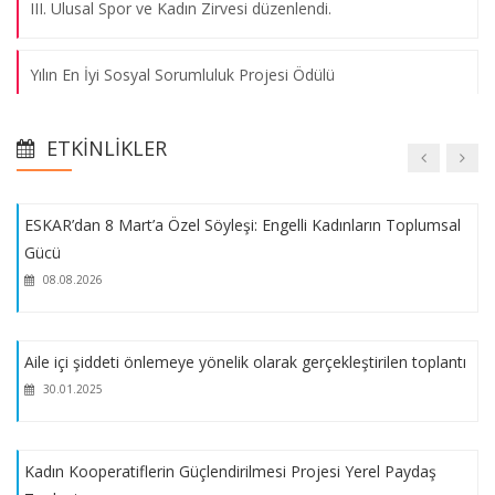
III. Ulusal Spor ve Kadın Zirvesi düzenlendi.
09.05.2024
Yılın En İyi Sosyal Sorumluluk Projesi Ödülü
Kadına Yönelik Şiddetle Mücadele Koordinasyon Kurulu
Toplantısı
Kongre Dönem Başkanlığını Medipol Üniversitesi'yle
12.01.2024
ETKINLIKLER
paylaştığımız Sağlık 4.0 Çalıştayı'nın kitabı yayınlandı.
ESKAR’dan 8 Mart’a Özel Söyleşi: Engelli Kadınların Toplumsal
ESKAR, Dijital İşletme Zirvesi Düzenledi.
Gücü
08.08.2026
ESKAR 25 Kasım Kadına Yönelik Şiddetle Mücadele İzleme
Komitesi Toplantısı'na Katıldı.
Aile içi şiddeti önlemeye yönelik olarak gerçekleştirilen toplantı
ESKAR 25 Kasım Kadına Yönelik Şiddetle Mücadele Günü
30.01.2025
Etkinliği
Kadın Kooperatiflerin Güçlendirilmesi Projesi Yerel Paydaş
ESKAR, MÜSEM VE AİLE BAKANLIĞI İL MÜDÜRLÜĞÜ BİR