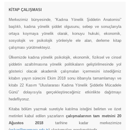
KİTAP ÇALIŞMASI
Merkezimiz bünyesinde, “Kadına Yönelik Şiddetin Anatomisi”
başlıklı, kadına yönelik şiddet olgusunu, sebep ve sonuçlarıyla
ortaya koymaya yönelik olarak, konuyu hukuki, ekonomik,
sosyolojik ve psikolojik yönleriyle ele alan, derleme kitap
çalışması yürütmekteyiz.
Ülkemizde kadına yönelik psikolojik, ekonomik, fiziksel ve cinsel
şiddetin azaltılmasına yönelik politikaların geliştirilmesinde yol
gösterici olacak akademik çalışmaları içermesini istediğimiz
kitabın yayın sürecini Ekim 2018 sonu itibarıyla tamamlamayı ve
kitabı 22 Kasım “Uluslararası Kadına Yönelik Şiddetle Mücadele
Günü” dolayısıyla gerçekleştireceğimiz etkinlikte dağıtmayı
hedefliyoruz.
Üniversitemiz Rektörlüğüne Sayın Prof. Dr. Mustafa Kurt
Kitaba bölüm yazmak suretiyle katılma isteğini belirten ve özet
atanmıştır. Üniversitemize, eğitim ve öğretim camiamıza
metinleri kabul edilen yazarların
çalışmalarının
tam metnini 20
hayırlı olmasını temenni ederiz.
Ağustos 2018
tarihine kadar merkezimize
)
(
eskar@marmara.edu.tr
ulaştırmaları gerekmektedir.