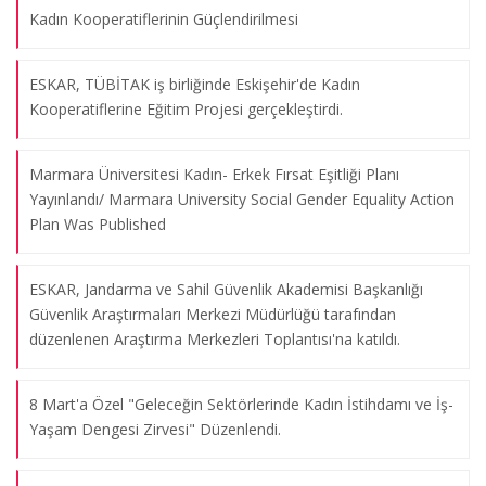
Kadın Kooperatiflerinin Güçlendirilmesi
Kadın Kooperatiflerin Güçlendirilmesi Projesi Yerel Paydaş
ESKAR, TÜBİTAK iş birliğinde Eskişehir'de Kadın
Toplantısı
Kooperatiflerine Eğitim Projesi gerçekleştirdi.
17.10.2024
Marmara Üniversitesi Kadın- Erkek Fırsat Eşitliği Planı
Engelli Kadınların İstihdamı Çalıştayı
Yayınlandı/ Marmara University Social Gender Equality Action
Plan Was Published
31.05.2024
ESKAR, Jandarma ve Sahil Güvenlik Akademisi Başkanlığı
Geleceğin Sektörlerinde Kadın, Genç ve Engelli İstihdamı
Güvenlik Araştırmaları Merkezi Müdürlüğü tarafından
Çalıştay
düzenlenen Araştırma Merkezleri Toplantısı'na katıldı.
10.05.2024
8 Mart'a Özel "Geleceğin Sektörlerinde Kadın İstihdamı ve İş-
Yaşam Dengesi Zirvesi" Düzenlendi.
Geleceğin Sektörlerinde Kadın,Genç ve Engelli İstihdamı
Çalıştayı